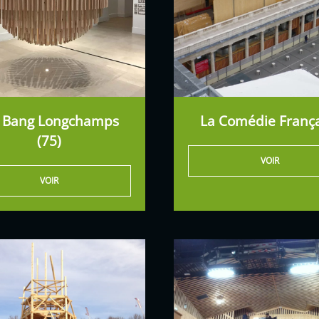
g Bang Longchamps
La Comédie França
(75)
VOIR
VOIR